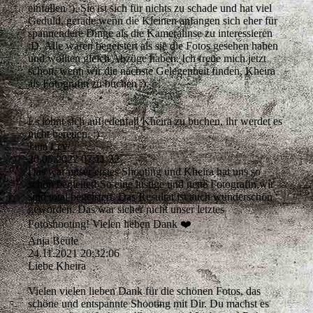
einfallen :). Sie ist sich für nichts zu schade und hat viel
Geduld, gerade wenn die Kleinen anfangen sich eher für
spannendere Dinge als die Kameralinse zu interessieren
:D. Alle waren begeistert als sie die Fotos gesehen haben
und wollten gleich Abzüge haben. Ich freue mich jetzt
schon, wenn wir die nächste Gelegenheit finden, Kheira
als Fotografin zu buchen :).
Es lohnt sich aufjedenfall Kheira zu buchen, ihr werdet es
nicht bereuen. :)
Jana Ley
20.05.2022
07:11:32
Das war unser erstes Shooting und Kheira hat uns so
schön begleitet! So eine lustige und nette Fotografin,wir
sind total begeistert. Das Resultat ist auch wunderschön
geworden. Das war sicher nicht unser letztes
Fotoshooting! Vielen lieben Dank ❤️
Anja Beule
24.11.2021
20:32:06
Liebe Kheira
Vielen vielen lieben Dank für die schönen Fotos, das
schöne und entspannte Shooting mit Dir. Du machst es