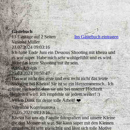
Gästebuch
13 Einträge auf 2 Seiten
Ins Gästebuch eintragen
Vanessa Müller
23.07.2024
09:03:16
Ich hatte Ende Juni ein Dessous Shooting mit kheira und
es war super. Habe mich sehr wohlgefühlt und es wird
nicht das letzte Shooting mit ihr sein.
Anna Adolph
25.03.2024
10:50:47
Das war nicht das erste und erst recht nicht das letzte
Shooting bei Kheira! Sie ist so ein Herzensmensch.. Ich
freue mich sehr, dass sie uns bei unserer Hochzeit
begleiten wird. Ich empfehle sie jedem weiter! :)
Vielen Dank für deine tolle Arbeit! ❤️
Valentina Konvissarova
21.05.2022
09:12:16
Kheira hat uns als Familie fotografiert und unsere Kleine
die drei Monate alt war. Sie kann super mit den Kleinen
umgehen, ist sehr vorsichtig und lässt sich tolle Motive