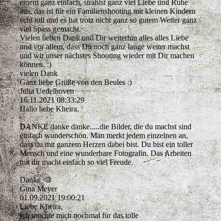
einem ganz einfach, strahlst ganz viel Liebe und Ruhe
aus, das ist für ein Familienshooting mit kleinen Kindern
echt toll und es hat trotz nicht ganz so gutem Wetter ganz
viel Spass gemacht.
Vielen lieben Dank und Dir weiterhin alles alles Liebe
und vor allem, dass Du noch ganz lange weiter machst
und wir unser nächstes Shooting wieder mit Dir machen
können. :)
vielen Dank
Ganz liebe Grüße von den Beules :)
Julia Uedelhoven
16.11.2021
08:33:29
Hallo liebe Kheira,
DANKE danke danke.....die Bilder, die du machst sind
einfach wunderschön. Man merkt jedem einzelnen an,
dass du mit ganzem Herzen dabei bist. Du bist ein toller
Mensch und eine wunderbare Fotografin. Das Arbeiten
mit dir macht einfach so viel Freude.
Danke <3
Gina Meyer
01.09.2021
19:00:21
Liebe Kheira,
Ich möchte mich nochmal für das tolle