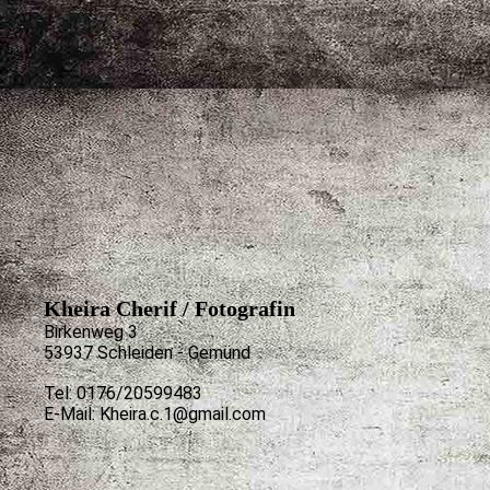
Kheira Cherif / Fotografin
Birkenweg 3
53937 Schleiden - Gemünd
Tel: 0176/20599483
E-Mail: Kheira.c.1@gmail.com