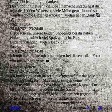
Babybauchshooting bedanken.
Das Shooting hat sehr viel Spaß gemacht und du hast dir
trotz des blöden Wetters so viele Mühe gemacht und so
wunderschöne Bilder geschossen. Vielen lieben Dank 🥰
💕
Natalie Klug
28.04.2021
23:24:48
Liebe Kheira, unsere beiden Shootings bei dir haben
einfach unglaublich viel Spaß gemacht. Es sind tolle
Bilder entstanden. Vielen Dank dafür.
Saskia Lanzrath
16.04.2021
20:34:40
Ich möchte möchte mich bedanken bei diesen tollen Fotos
von uns wir lieben sie ❤️
Vanessa Mertens
23.11.2020
21:21:48
Ich möchte mich an dieser Stelle nochmal für das tolle
Shooting bedanken. Man merkt einfach deine
Leidenschaft für die Fotographie in jedem „Knips“. Du
bist mit absolutem Herzblut bei der Sache und nimmst
einem mit deiner sympathischen Art einfach jegliche
Scheu. Einfach eine unfassbar starke, herzliche
Fotografin. Jedem nur weiter zu empfehlen! :)
Weiter
Anzeigen:
5
10
20