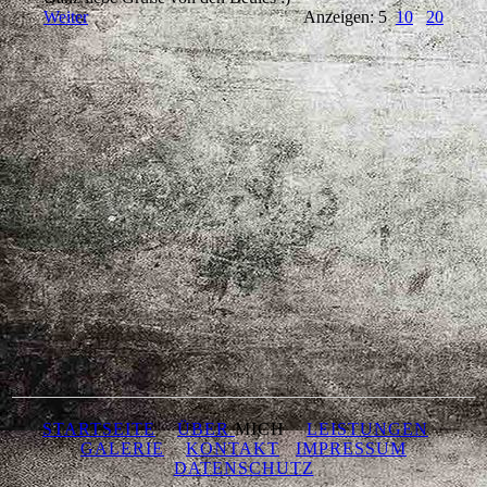
Weiter
Anzeigen: 5
10
20
STARTSEITE
ÜBER
MICH
LEISTUNGEN
GALERIE
KONTAKT
IMPRESSUM
DATENSCHUTZ