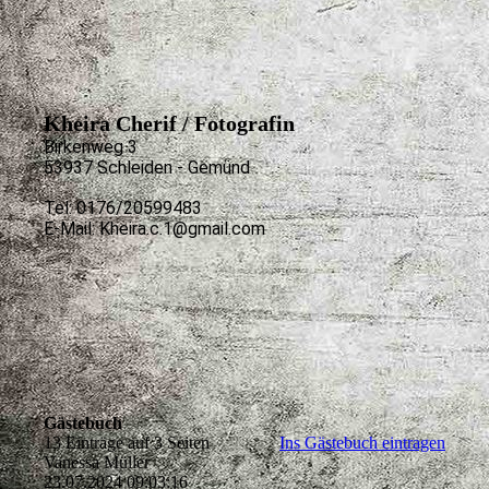
Kheira Cherif / Fotografin
Birkenweg 3
53937 Schleiden - Gemünd
Tel: 0176/20599483
E-Mail: Kheira.c.1@gmail.com
Gästebuch
13 Einträge auf 3 Seiten
Ins Gästebuch eintragen
Vanessa Müller
23.07.2024
09:03:16