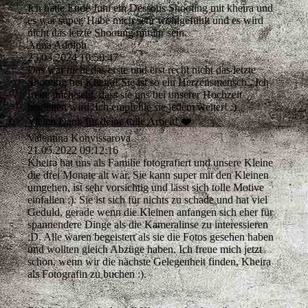
Ich hatte Ende Juni ein Dessous Shooting mit kheira und
es war super. Habe mich sehr wohlgefühlt und es wird
nicht das letzte Shooting mit ihr sein.
Anna Adolph
25.03.2024
10:50:47
Das war nicht das erste und erst recht nicht das letzte
Shooting bei Kheira! Sie ist so ein Herzensmensch.. Ich
freue mich sehr, dass sie uns bei unserer Hochzeit
begleiten wird. Ich empfehle sie jedem weiter! :)
Vielen Dank für deine tolle Arbeit! ❤️
Valentina Konvissarova
21.05.2022
09:12:16
Kheira hat uns als Familie fotografiert und unsere Kleine
die drei Monate alt war. Sie kann super mit den Kleinen
umgehen, ist sehr vorsichtig und lässt sich tolle Motive
einfallen :). Sie ist sich für nichts zu schade und hat viel
Geduld, gerade wenn die Kleinen anfangen sich eher für
spannendere Dinge als die Kameralinse zu interessieren
:D. Alle waren begeistert als sie die Fotos gesehen haben
und wollten gleich Abzüge haben. Ich freue mich jetzt
schon, wenn wir die nächste Gelegenheit finden, Kheira
als Fotografin zu buchen :).