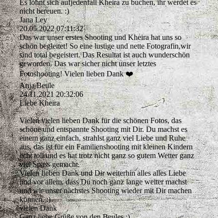
Es lohnt sich aufjedenfall Kheira zu buchen, ihr werdet es
nicht bereuen. :)
Jana Ley
20.05.2022
07:11:32
Das war unser erstes Shooting und Kheira hat uns so
schön begleitet! So eine lustige und nette Fotografin,wir
sind total begeistert. Das Resultat ist auch wunderschön
geworden. Das war sicher nicht unser letztes
Fotoshooting! Vielen lieben Dank ❤️
Anja Beule
24.11.2021
20:32:06
Liebe Kheira
Vielen vielen lieben Dank für die schönen Fotos, das
schöne und entspannte Shooting mit Dir. Du machst es
einem ganz einfach, strahlst ganz viel Liebe und Ruhe
aus, das ist für ein Familienshooting mit kleinen Kindern
echt toll und es hat trotz nicht ganz so gutem Wetter ganz
viel Spass gemacht.
Vielen lieben Dank und Dir weiterhin alles alles Liebe
und vor allem, dass Du noch ganz lange weiter machst
und wir unser nächstes Shooting wieder mit Dir machen
können. :)
vielen Dank
Ganz liebe Grüße von den Beules :)