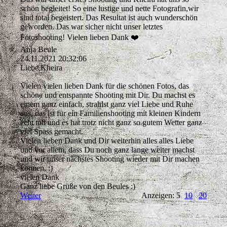
schön begleitet! So eine lustige und nette Fotografin,wir
sind total begeistert. Das Resultat ist auch wunderschön
geworden. Das war sicher nicht unser letztes
Fotoshooting! Vielen lieben Dank ❤️
Anja Beule
24.11.2021
20:32:06
Liebe Kheira
Vielen vielen lieben Dank für die schönen Fotos, das
schöne und entspannte Shooting mit Dir. Du machst es
einem ganz einfach, strahlst ganz viel Liebe und Ruhe
aus, das ist für ein Familienshooting mit kleinen Kindern
echt toll und es hat trotz nicht ganz so gutem Wetter ganz
viel Spass gemacht.
Vielen lieben Dank und Dir weiterhin alles alles Liebe
und vor allem, dass Du noch ganz lange weiter machst
und wir unser nächstes Shooting wieder mit Dir machen
können. :)
vielen Dank
Ganz liebe Grüße von den Beules :)
Weiter
Anzeigen: 5
10
20