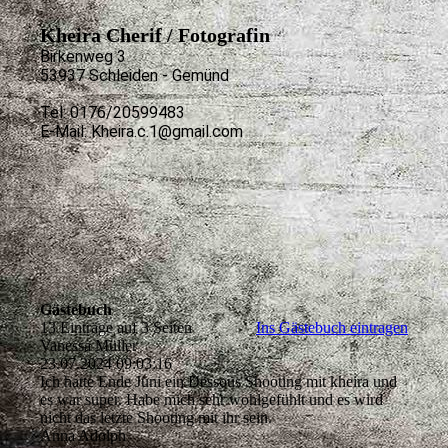
Kheira Cherif / Fotografin
Birkenweg 3
53937 Schleiden - Gemünd
Tel: 0176/20599483
E-Mail: Kheira.c.1@gmail.com
Gästebuch
13 Einträge auf 3 Seiten
Ins Gästebuch eintragen
Vanessa Müller
23.07.2024
09:03:16
Ich hatte Ende Juni ein Dessous Shooting mit kheira und
es war super. Habe mich sehr wohlgefühlt und es wird
nicht das letzte Shooting mit ihr sein.
Anna Adolph