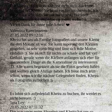
25.03.2024
10:50:47
Das war nicht das erste und erst recht nicht das letzte
Shooting bei Kheira! Sie ist so ein Herzensmensch.. Ich
freue mich sehr, dass sie uns bei unserer Hochzeit
begleiten wird. Ich empfehle sie jedem weiter! :)
Vielen Dank für deine tolle Arbeit! ❤️
Valentina Konvissarova
21.05.2022
09:12:16
Kheira hat uns als Familie fotografiert und unsere Kleine
die drei Monate alt war. Sie kann super mit den Kleinen
umgehen, ist sehr vorsichtig und lässt sich tolle Motive
einfallen :). Sie ist sich für nichts zu schade und hat viel
Geduld, gerade wenn die Kleinen anfangen sich eher für
spannendere Dinge als die Kameralinse zu interessieren
:D. Alle waren begeistert als sie die Fotos gesehen haben
und wollten gleich Abzüge haben. Ich freue mich jetzt
schon, wenn wir die nächste Gelegenheit finden, Kheira
als Fotografin zu buchen :).
Es lohnt sich aufjedenfall Kheira zu buchen, ihr werdet es
nicht bereuen. :)
Jana Ley
20.05.2022
07:11:32
Das war unser erstes Shooting und Kheira hat uns so